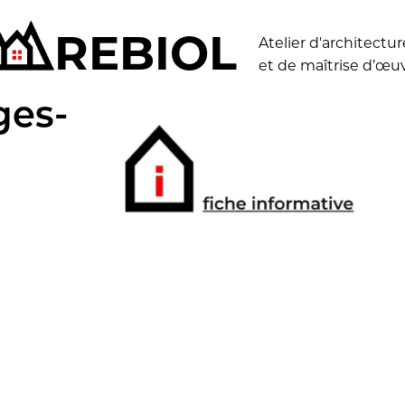
REB
I
O
L
Atelier d'architectur
et de maîtrise d’œu
ges-