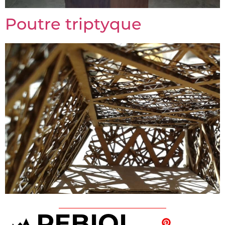
P
o
u
t
re
t
r
i
p
t
yque