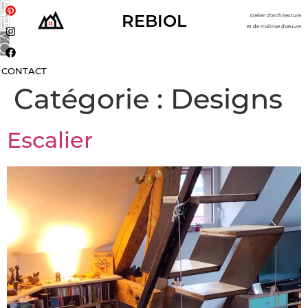
Panneau de gestion des cookies
Atelier d'architecture
REB
I
O
L
et de maîtrise d’œuvre
CONTACT
Catégorie :
Designs
Escal
i
er